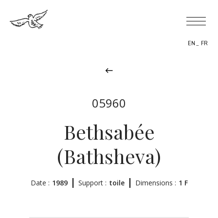
EN
FR
05960
BIOGRAPHIE
Bethsabée
THÈMES
(Bathsheva)
L’OEUVRE
Date :
1989
EXPOSITIONS
Support :
toile
Dimensions :
1 F
ACTUALITÉS