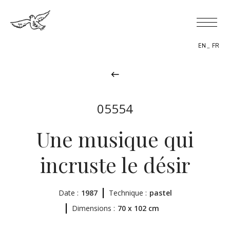
EN
FR
05554
BIOGRAPHIE
Une musique qui
THÈMES
incruste le désir
L’OEUVRE
Date :
EXPOSITIONS
1987
Technique :
pastel
Dimensions :
70 x 102 cm
ACTUALITÉS