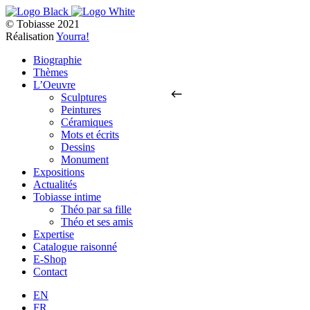
© Tobiasse 2021
Réalisation
Yourra!
Biographie
Thèmes
L’Oeuvre
Sculptures
Peintures
Céramiques
Mots et écrits
Dessins
Monument
Expositions
Actualités
Tobiasse intime
Théo par sa fille
Théo et ses amis
Expertise
Catalogue raisonné
E-Shop
Contact
EN
FR