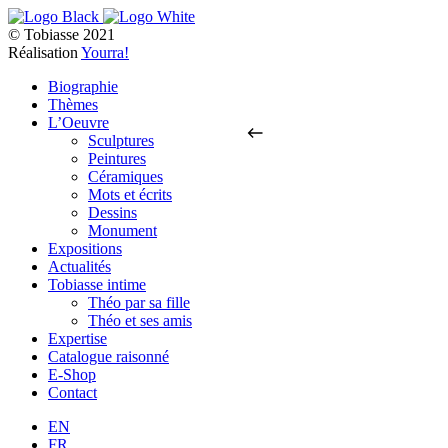
© Tobiasse 2021
Réalisation
Yourra!
Biographie
Thèmes
L’Oeuvre
Sculptures
Peintures
Céramiques
Mots et écrits
Dessins
Monument
Expositions
Actualités
Tobiasse intime
Théo par sa fille
Théo et ses amis
Expertise
Catalogue raisonné
E-Shop
Contact
EN
FR