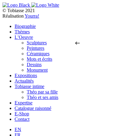
© Tobiasse 2021
Réalisation
Yourra!
Biographie
Thèmes
L’Oeuvre
Sculptures
Peintures
Céramiques
Mots et écrits
Dessins
Monument
Expositions
Actualités
Tobiasse intime
Théo par sa fille
Théo et ses amis
Expertise
Catalogue raisonné
E-Shop
Contact
EN
FR