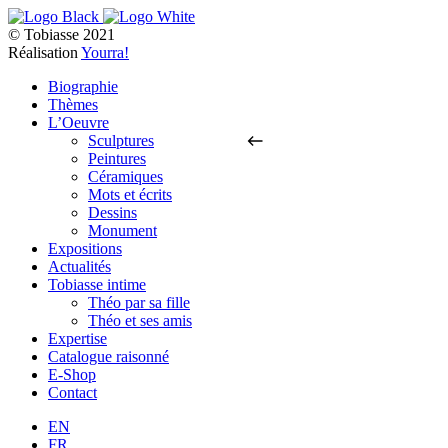
© Tobiasse 2021
Réalisation
Yourra!
Biographie
Thèmes
L’Oeuvre
Sculptures
Peintures
Céramiques
Mots et écrits
Dessins
Monument
Expositions
Actualités
Tobiasse intime
Théo par sa fille
Théo et ses amis
Expertise
Catalogue raisonné
E-Shop
Contact
EN
FR