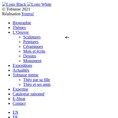
© Tobiasse 2021
Réalisation
Yourra!
Biographie
Thèmes
L’Oeuvre
Sculptures
Peintures
Céramiques
Mots et écrits
Dessins
Monument
Expositions
Actualités
Tobiasse intime
Théo par sa fille
Théo et ses amis
Expertise
Catalogue raisonné
E-Shop
Contact
EN
FR