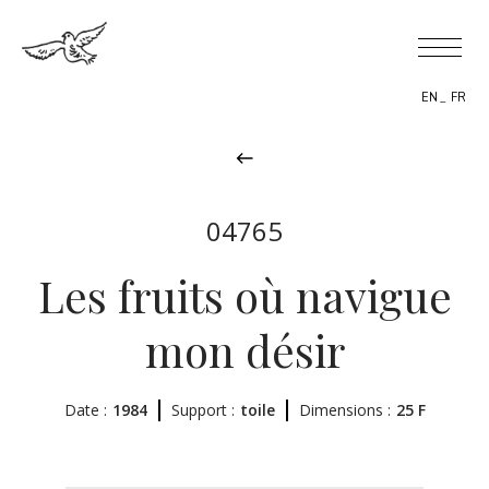
EN
FR
04765
BIOGRAPHIE
Les fruits où navigue
THÈMES
mon désir
L’OEUVRE
Date :
1984
EXPOSITIONS
Support :
toile
Dimensions :
25 F
ACTUALITÉS