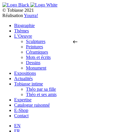
© Tobiasse 2021
Réalisation
Yourra!
Biographie
Thèmes
L’Oeuvre
Sculptures
Peintures
Céramiques
Mots et écrits
Dessins
Monument
Expositions
Actualités
Tobiasse intime
Théo par sa fille
Théo et ses amis
Expertise
Catalogue raisonné
E-Shop
Contact
EN
FR