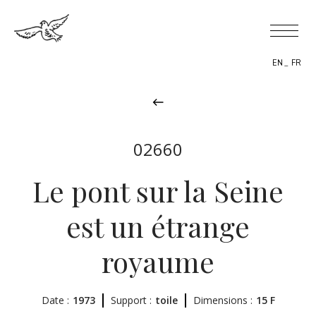
EN
FR
02660
BIOGRAPHIE
Le pont sur la Seine
THÈMES
est un étrange
L’OEUVRE
royaume
EXPOSITIONS
ACTUALITÉS
Date :
1973
Support :
toile
Dimensions :
15 F