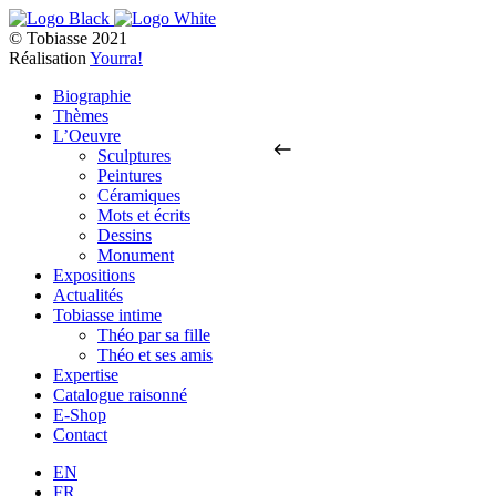
© Tobiasse 2021
Réalisation
Yourra!
Biographie
Thèmes
L’Oeuvre
Sculptures
Peintures
Céramiques
Mots et écrits
Dessins
Monument
Expositions
Actualités
Tobiasse intime
Théo par sa fille
Théo et ses amis
Expertise
Catalogue raisonné
E-Shop
Contact
EN
FR