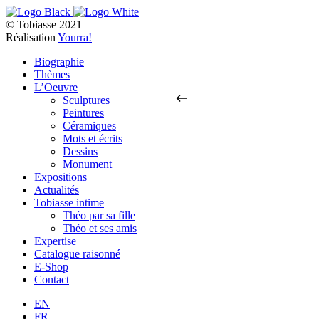
© Tobiasse 2021
Réalisation
Yourra!
Biographie
Thèmes
L’Oeuvre
Sculptures
Peintures
Céramiques
Mots et écrits
Dessins
Monument
Expositions
Actualités
Tobiasse intime
Théo par sa fille
Théo et ses amis
Expertise
Catalogue raisonné
E-Shop
Contact
EN
FR