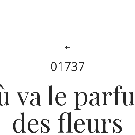
01737
ù va le parf
des fleurs