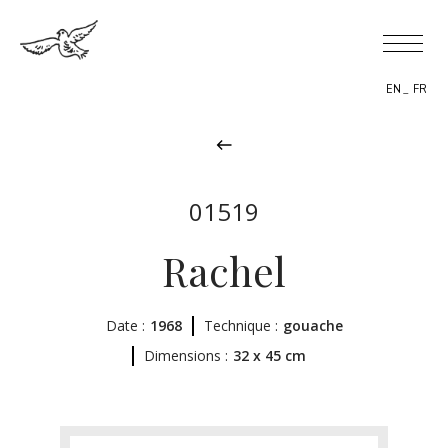
EN
FR
01519
BIOGRAPHIE
Rachel
THÈMES
Date :
1968
Technique :
gouache
L’OEUVRE
Dimensions :
32 x 45 cm
EXPOSITIONS
ACTUALITÉS