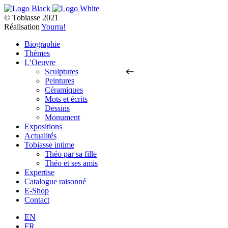
© Tobiasse 2021
Réalisation
Yourra!
Biographie
Thèmes
L’Oeuvre
Sculptures
Peintures
Céramiques
Mots et écrits
Dessins
Monument
Expositions
Actualités
Tobiasse intime
Théo par sa fille
Théo et ses amis
Expertise
Catalogue raisonné
E-Shop
Contact
EN
FR