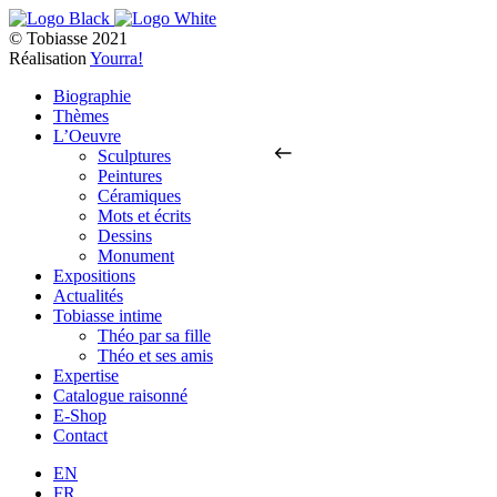
© Tobiasse 2021
Réalisation
Yourra!
Biographie
Thèmes
L’Oeuvre
Sculptures
Peintures
Céramiques
Mots et écrits
Dessins
Monument
Expositions
Actualités
Tobiasse intime
Théo par sa fille
Théo et ses amis
Expertise
Catalogue raisonné
E-Shop
Contact
EN
FR