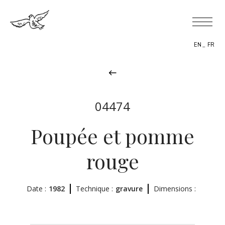
EN
FR
04474
BIOGRAPHY
Poupée et pomme
THEMES
rouge
THE WORK
Date :
1982
EXHIBITIONS
Technique :
gravure
Dimensions :
NEWS