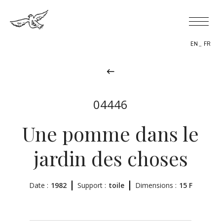
EN
FR
04446
BIOGRAPHY
Une pomme dans le
THEMES
jardin des choses
THE WORK
Date :
1982
EXHIBITIONS
Support :
toile
Dimensions :
15 F
NEWS