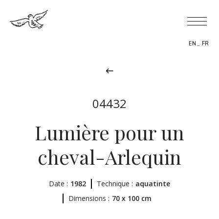
EN
FR
04432
BIOGRAPHY
Lumière pour un
THEMES
cheval-Arlequin
THE WORK
Date :
EXHIBITIONS
1982
Technique :
aquatinte
Dimensions :
70 x 100 cm
NEWS