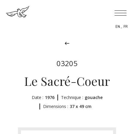
EN
FR
03205
BIOGRAPHY
Le Sacré-Coeur
THEMES
Date :
1976
Technique :
gouache
THE WORK
Dimensions :
37 x 49 cm
EXHIBITIONS
NEWS