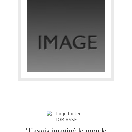
INTIMATE
EXPERTISE
CATALOGUE RAISONNÉ
E-SHOP
CONTACT
Yourra!
‘J’avais imaginé le monde