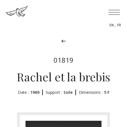
EN
FR
01819
BIOGRAPHY
Rachel et la brebis
THEMES
Date :
1969
Support :
toile
Dimensions :
5 F
THE WORK
EXHIBITIONS
NEWS